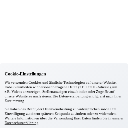
Weihnachtsgeschenke *BERUF mit SINN*
18.12.2025
Taufkirchen/München
Unser neuer Kooperationspartner " LICHTBLICKE -
DEMENZSTRATEGIE"
18.12.2025
Taufkirchen/München
Gitarrenkonzert
17.12.2025
Taufkirchen/München
Weihnachtsfeier 2025
06.12.2025
Taufkirchen/München
Advents- und Nikolausfeier
03.11.2025
Cookie-Einstellungen
Taufkirchen/München
Wir verwenden Cookies und ähnliche Technologien auf unserer Website.
Jubiläumsfeier unserer Mitarbeiter/innen
Dabei verarbeiten wir personenbezogene Daten (z.B. Ihre IP-Adresse), um
21.10.2025
z.B. Videos anzuzeigen, Stellenanzeigen einzubinden oder Zugriffe auf
Taufkirchen/München
unsere Website zu analysieren. Die Datenverarbeitung erfolgt erst nach Ihrer
Brandschutzhelfer-Ausbildung
Zustimmung.
06.10.2025
Sie haben das Recht, der Datenverarbeitung zu widersprechen sowie Ihre
Taufkirchen/München
Einwilligung zu einem späteren Zeitpunkt zu ändern oder zu widerrufen.
100 Jahre Lebensfreude
Weitere Informationen über die Verwendung Ihrer Daten finden Sie in unserer
04.10.2025
Datenschutzerklärung
.
Taufkirchen/München