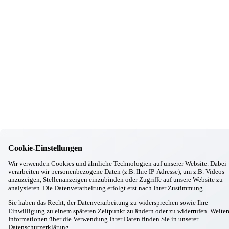
Kontakt
Unsere Häuser
Aschheim
Ebersberg
Eggenfelden
Erding
Garching
Gilching
Gottfrieding
Hallbergmoos
Cookie-Einstellungen
Wir verwenden Cookies und ähnliche Technologien auf unserer Website. Dabei
Isen
verarbeiten wir personenbezogene Daten (z.B. Ihre IP-Adresse), um z.B. Videos
Landsberg/Lech
anzuzeigen, Stellenanzeigen einzubinden oder Zugriffe auf unsere Website zu
analysieren. Die Datenverarbeitung erfolgt erst nach Ihrer Zustimmung.
Markt Schwaben
Sie haben das Recht, der Datenverarbeitung zu widersprechen sowie Ihre
Massing
Einwilligung zu einem späteren Zeitpunkt zu ändern oder zu widerrufen. Weiter
Moosburg
Informationen über die Verwendung Ihrer Daten finden Sie in unserer
Datenschutzerklärung
.
Neufahrn