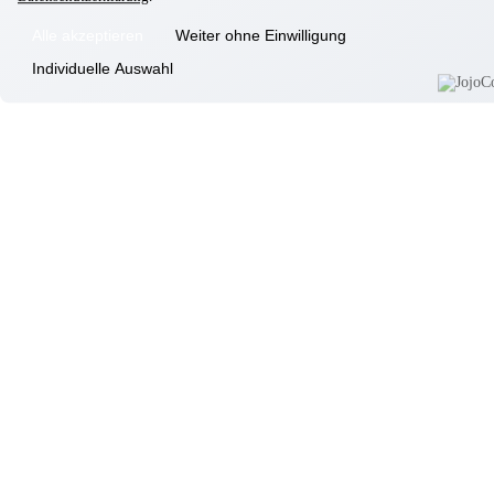
Odelzhausen
Alle akzeptieren
Weiter ohne Einwilligung
Passau
Individuelle Auswahl
Pfarrkirchen
Pocking
Simbach
Taufkirchen/München
Taufkirchen/Vils
Wartenberg
Zolling
Weitere Leistungen
Psychiatrische Eingliederungshilfe
Ambulanter Dienst
Pflege-WG
Karriere
Standorte weiterer Marken anzeigen