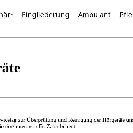
onär
Eingliederung
Ambulant
Pfl
rieding
Gottfrieding
Moosburg
Hallbergmoos
Neufahrn
Isen
Odelzhause
Landsberg
Passau
Markt Schwaben
Pfarrkirche
Massing
Pocking
räte
vicetag zur Überprüfung und Reinigung der Hörgeräte unse
enior/innen von Fr. Zahn betreut.