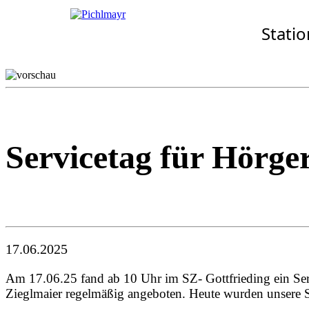
Allgemeines
Standorte
Aktuelles
Stati
· Senioren-Zentrum Gottf
Wohnkonzept
Aschheim
Pflegekonzept
Ebersberg
Komfort-Zimmer
Eggenfelden
Standortübersicht
Erding
Garching
Gilching
Servicetag für Hörge
17.06.2025
Am 17.06.25 fand ab 10 Uhr im SZ- Gottfrieding ein Ser
Zieglmaier regelmäßig angeboten. Heute wurden unsere S