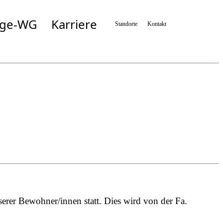
ege-WG
Karriere
Standorte
Kontakt
Simbach
Taufkirchen/München
n
Taufkirchen/Vils
Wartenberg
n
Zolling
rer Bewohner/innen statt. Dies wird von der Fa.