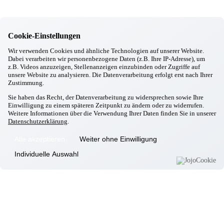
Besuch vom Bürgermeister
10.12.2025
Taufkirchen/Vils
Dorfner Singkreis
Cookie-Einstellungen
06.12.2025
Taufkirchen/Vils
Wir verwenden Cookies und ähnliche Technologien auf unserer Website.
Nikolausbesuch
Dabei verarbeiten wir personenbezogene Daten (z.B. Ihre IP-Adresse), um
03.12.2025
z.B. Videos anzuzeigen, Stellenanzeigen einzubinden oder Zugriffe auf
Taufkirchen/Vils
unsere Website zu analysieren. Die Datenverarbeitung erfolgt erst nach Ihrer
Zustimmung.
Weihnachtsbäckerei
27.11.2025
Sie haben das Recht, der Datenverarbeitung zu widersprechen sowie Ihre
Taufkirchen/Vils
Einwilligung zu einem späteren Zeitpunkt zu ändern oder zu widerrufen.
Weihnachtskrippe
Weitere Informationen über die Verwendung Ihrer Daten finden Sie in unserer
26.11.2025
Datenschutzerklärung
.
Taufkirchen/Vils
Unsere Wunschbaumaktion startet!
Alle akzeptieren
Weiter ohne Einwilligung
26.11.2025
Individuelle Auswahl
Taufkirchen/Vils
„Wo man singt da lass dich nieder, böse Mensch kennen keine
Lieder“
26.11.2025
Taufkirchen/Vils
Gemeinsame Vorbereitungen für den Nikolaustag mit den Kindern
vom Mehrgenerationenhaus
25.11.2025