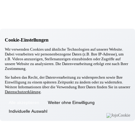
17.11.2025
Gottfrieding
Ausbildungsmesse in Dingolfing
11.11.2025
Gottfrieding
Chick in Strick
29.09.2025
Gottfrieding
Cookie-Einstellungen
Oktoberfest in Gottfrieding
Wir verwenden Cookies und ähnliche Technologien auf unserer Website.
17.09.2025
Dabei verarbeiten wir personenbezogene Daten (z.B. Ihre IP-Adresse), um
Gottfrieding
z.B. Videos anzuzeigen, Stellenanzeigen einzubinden oder Zugriffe auf
Italienischer Abend
unsere Website zu analysieren. Die Datenverarbeitung erfolgt erst nach Ihrer
28.08.2025
Zustimmung.
Gottfrieding
Sie haben das Recht, der Datenverarbeitung zu widersprechen sowie Ihre
Grillwoche
Einwilligung zu einem späteren Zeitpunkt zu ändern oder zu widerrufen.
12.08.2025
Weitere Informationen über die Verwendung Ihrer Daten finden Sie in unserer
Gottfrieding
Datenschutzerklärung
.
Gemütlicher Sommerabend
Alle akzeptieren
Weiter ohne Einwilligung
Informationen
Individuelle Auswahl
Wohnkonzept
Pflegekonzept
Komfortzimmer