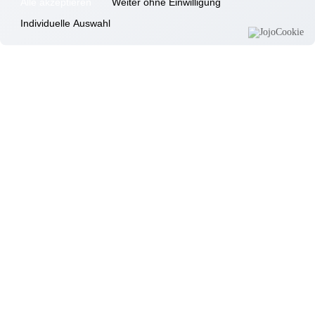
Alle akzeptieren
Weiter ohne Einwilligung
Gottfrieding
Grillwoche
Individuelle Auswahl
12.08.2025
Gottfrieding
Gemütlicher Sommerabend
Informationen
Wohnkonzept
Pflegekonzept
Komfortzimmer
Standortübersicht
Kontakt
Unsere Häuser
Aschheim
Ebersberg
Eggenfelden
Erding
Garching
Gilching