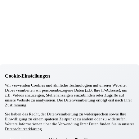
12.12.2025
Gottfrieding
Heute ist unser 95. Bewohner eingezogen. Ein Grund zum Jubeln!
05.12.2025
Gottfrieding
Besuch der CSU
26.11.2025
Gottfrieding
Besuch der Jungen Bürger aus Gottfrieding
19.11.2025
Gottfrieding
Adventsfeuer
11.11.2025
Cookie-Einstellungen
Gottfrieding
Chick in Strick
Wir verwenden Cookies und ähnliche Technologien auf unserer Website.
20.10.2025
Dabei verarbeiten wir personenbezogene Daten (z.B. Ihre IP-Adresse), um
Gottfrieding
z.B. Videos anzuzeigen, Stellenanzeigen einzubinden oder Zugriffe auf
Kirtabesuch 2025
unsere Website zu analysieren. Die Datenverarbeitung erfolgt erst nach Ihrer
29.09.2025
Zustimmung.
Gottfrieding
Sie haben das Recht, der Datenverarbeitung zu widersprechen sowie Ihre
Oktoberfest in Gottfrieding
Einwilligung zu einem späteren Zeitpunkt zu ändern oder zu widerrufen.
17.09.2025
Weitere Informationen über die Verwendung Ihrer Daten finden Sie in unserer
Gottfrieding
Datenschutzerklärung
.
Italienischer Abend
28.08.2025