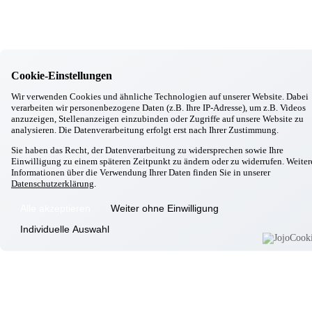
Gottfrieding
Hallbergmoos
Cookie-Einstellungen
Isen
Landsberg/Lech
Wir verwenden Cookies und ähnliche Technologien auf unserer Website. Dabei
verarbeiten wir personenbezogene Daten (z.B. Ihre IP-Adresse), um z.B. Videos
Markt Schwaben
anzuzeigen, Stellenanzeigen einzubinden oder Zugriffe auf unsere Website zu
Massing
analysieren. Die Datenverarbeitung erfolgt erst nach Ihrer Zustimmung.
Moosburg
Sie haben das Recht, der Datenverarbeitung zu widersprechen sowie Ihre
Neufahrn
Einwilligung zu einem späteren Zeitpunkt zu ändern oder zu widerrufen. Weiter
Informationen über die Verwendung Ihrer Daten finden Sie in unserer
Odelzhausen
Datenschutzerklärung
.
Passau
Alle akzeptieren
Weiter ohne Einwilligung
Individuelle Auswahl
Pfarrkirchen
Pocking
Simbach
Taufkirchen/München
Taufkirchen/Vils