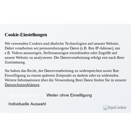
11.12.2025
Taufkirchen/Vils
Bewegung hält fit
11.12.2025
Taufkirchen/Vils
Besuch vom Bürgermeister
10.12.2025
Cookie-Einstellungen
Taufkirchen/Vils
Wir verwenden Cookies und ähnliche Technologien auf unserer Website.
Dorfner Singkreis
Dabei verarbeiten wir personenbezogene Daten (z.B. Ihre IP-Adresse), um
03.12.2025
z.B. Videos anzuzeigen, Stellenanzeigen einzubinden oder Zugriffe auf
Taufkirchen/Vils
unsere Website zu analysieren. Die Datenverarbeitung erfolgt erst nach Ihrer
Weihnachtsbäckerei
Zustimmung.
27.11.2025
Sie haben das Recht, der Datenverarbeitung zu widersprechen sowie Ihre
Taufkirchen/Vils
Einwilligung zu einem späteren Zeitpunkt zu ändern oder zu widerrufen.
Weihnachtskrippe
Weitere Informationen über die Verwendung Ihrer Daten finden Sie in unserer
26.11.2025
Datenschutzerklärung
.
Taufkirchen/Vils
Unsere Wunschbaumaktion startet!
Alle akzeptieren
Weiter ohne Einwilligung
26.11.2025
Taufkirchen/Vils
Individuelle Auswahl
„Wo man singt da lass dich nieder, böse Mensch kennen keine
Lieder“
26.11.2025
Taufkirchen/Vils
Gemeinsame Vorbereitungen für den Nikolaustag mit den Kindern