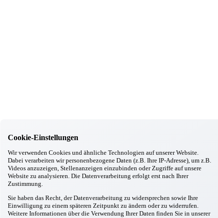
Taufkirchen/München
Unser neuer Kooperationspartner " LICHTBLICKE -
DEMENZSTRATEGIE"
18.12.2025
Taufkirchen/München
Gitarrenkonzert
17.12.2025
Taufkirchen/München
Weihnachtsfeier 2025
06.12.2025
Taufkirchen/München
Advents- und Nikolausfeier
03.11.2025
Taufkirchen/München
Jubiläumsfeier unserer Mitarbeiter/innen
21.10.2025
Cookie-Einstellungen
Taufkirchen/München
Wir verwenden Cookies und ähnliche Technologien auf unserer Website.
Brandschutzhelfer-Ausbildung
Dabei verarbeiten wir personenbezogene Daten (z.B. Ihre IP-Adresse), um z.B.
06.10.2025
Videos anzuzeigen, Stellenanzeigen einzubinden oder Zugriffe auf unsere
Taufkirchen/München
Website zu analysieren. Die Datenverarbeitung erfolgt erst nach Ihrer
100 Jahre Lebensfreude
Zustimmung.
04.10.2025
Sie haben das Recht, der Datenverarbeitung zu widersprechen sowie Ihre
Taufkirchen/München
Einwilligung zu einem späteren Zeitpunkt zu ändern oder zu widerrufen.
Oktoberfest im Haus A und Haus B
Weitere Informationen über die Verwendung Ihrer Daten finden Sie in unserer
09.09.2025