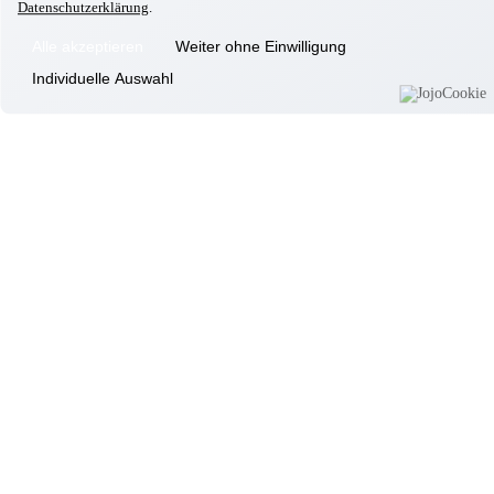
Datenschutzerklärung
.
Taufkirchen/München
Besuch der Firma Modemobil
Alle akzeptieren
Weiter ohne Einwilligung
11.08.2025
Taufkirchen/München
Individuelle Auswahl
#TOP#STOLZ#ERFOLG
Informationen
Wohnkonzept
Pflegekonzept
Komfortzimmer
Standortübersicht
Kontakt
Unsere Häuser
Aschheim
Ebersberg
Eggenfelden
Erding
Garching
Gilching