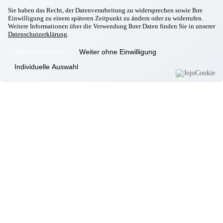
Pocking
Sie haben das Recht, der Datenverarbeitung zu widersprechen sowie Ihre
Weihnachtliche Grüße der Mittelschule Pocking
Einwilligung zu einem späteren Zeitpunkt zu ändern oder zu widerrufen.
19.12.2025
Weitere Informationen über die Verwendung Ihrer Daten finden Sie in unserer
Pocking
Datenschutzerklärung
.
Runder Geburtstag unserer Bewohnerin Frau B.
19.12.2025
Alle akzeptieren
Weiter ohne Einwilligung
Pocking
Individuelle Auswahl
Weihnachtsfeier unserer Bewohner
18.12.2025
Pocking
Traumreise mit Klangschalen
15.12.2025
Pocking
Besuch vom Verein „Radeln ohne Alter“
09.12.2025
Pocking
Weihnachtsgrüße von der Seniorenbeauftragten Gerlinde Kaupa
05.12.2025
Pocking
Besuch vom Nikolaus
03.12.2025
Pocking
Bunter Kultur – Nachmittag mit dem Thema „Brauchtum zu
Weihnachten
02.12.2025