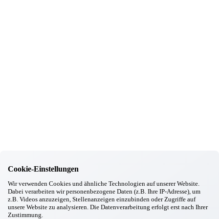
Pocking
Clown Rudolpho im Haus unterwegs
28.01.2026
Pocking
Musik-Café mit Grammophon – ein Nachmittag voller
Erinnerungen
27.01.2026
Pocking
Lass die Sonne in dein Herz
08.01.2026
Pocking
Ein unvergesslicher Vormittag voller Klang und Freude
07.01.2026
Pocking
Musikalisch umrahmtes Neujahrsfrühstück
31.12.2025
Pocking
Wir verabschieden das Jahr 2025
22.12.2025
Cookie-Einstellungen
Pocking
4. Adventssonntag mit Kinderchor & Krippenspiel
Wir verwenden Cookies und ähnliche Technologien auf unserer Website.
22.12.2025
Dabei verarbeiten wir personenbezogene Daten (z.B. Ihre IP-Adresse), um
Pocking
z.B. Videos anzuzeigen, Stellenanzeigen einzubinden oder Zugriffe auf
Ensemble "Gsuacht & Gfundn" zu Gast
unsere Website zu analysieren. Die Datenverarbeitung erfolgt erst nach Ihrer
Zustimmung.
22.12.2025