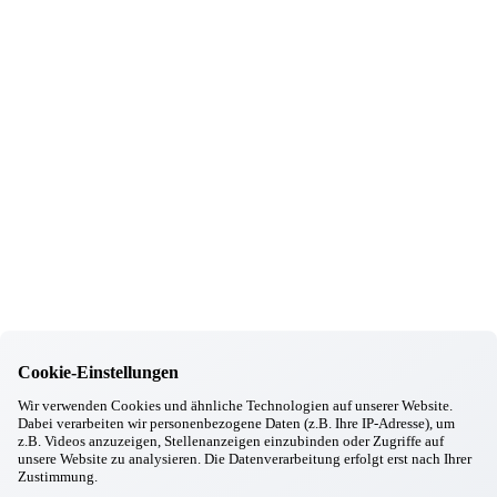
03.12.2025
Markt Schwaben
Adventsabend bei Glühwein und Musik
20.11.2025
Markt Schwaben
„Düfte erleben“
31.10.2025
Markt Schwaben
Mitarbeiterinnen-Jubiläum
08.10.2025
Markt Schwaben
Oktoberfest im Pfarrheim Markt Schwaben
09.09.2025
Markt Schwaben
Ausbildungsstart in Markt Schwaben
Informationen
Cookie-Einstellungen
Wohnkonzept
Pflegekonzept
Wir verwenden Cookies und ähnliche Technologien auf unserer Website.
Dabei verarbeiten wir personenbezogene Daten (z.B. Ihre IP-Adresse), um
Komfortzimmer
z.B. Videos anzuzeigen, Stellenanzeigen einzubinden oder Zugriffe auf
Standortübersicht
unsere Website zu analysieren. Die Datenverarbeitung erfolgt erst nach Ihrer
Zustimmung.
Kontakt