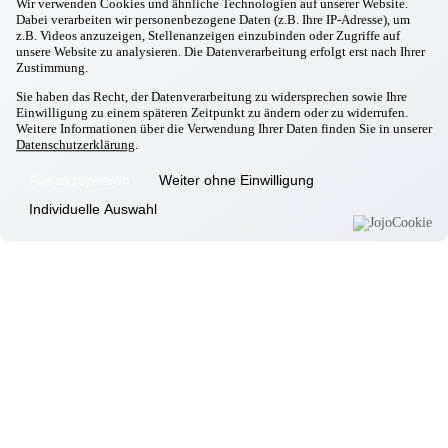
Wir verwenden Cookies und ähnliche Technologien auf unserer Website.
Isen
Dabei verarbeiten wir personenbezogene Daten (z.B. Ihre IP-Adresse), um
z.B. Videos anzuzeigen, Stellenanzeigen einzubinden oder Zugriffe auf
Landsberg/Lech
unsere Website zu analysieren. Die Datenverarbeitung erfolgt erst nach Ihrer
Markt Schwaben
Zustimmung.
Massing
Sie haben das Recht, der Datenverarbeitung zu widersprechen sowie Ihre
Moosburg
Einwilligung zu einem späteren Zeitpunkt zu ändern oder zu widerrufen.
Weitere Informationen über die Verwendung Ihrer Daten finden Sie in unserer
Neufahrn
Datenschutzerklärung
.
Odelzhausen
Alle akzeptieren
Weiter ohne Einwilligung
Passau
Individuelle Auswahl
Pfarrkirchen
Pocking
Simbach
Taufkirchen/München
Taufkirchen/Vils
Wartenberg
Zolling
Weitere Leistungen