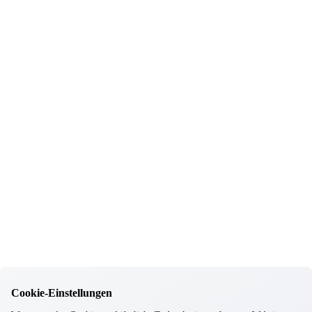
Informationen
Wohnkonzept
Pflegekonzept
Komfortzimmer
Standortübersicht
Kontakt
Unsere Häuser
Aschheim
Ebersberg
Eggenfelden
Erding
Garching
Gilching
Gottfrieding
Hallbergmoos
Cookie-Einstellungen