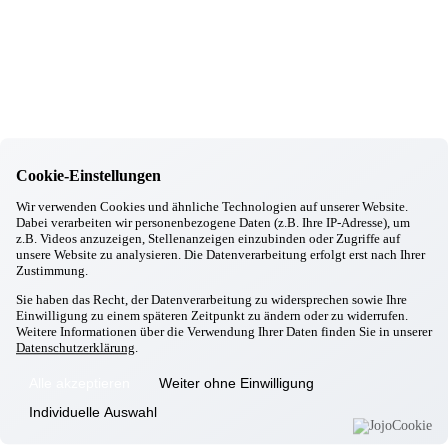
Frenzel aus Dornach
31.12.2025
Aschheim
Silvesterbrunch
24.12.2025
Aschheim
Voller Erfolg bei der Wunschbaum-Aktion, die unseren
Bewohnerinnen und Bewohnern jedes Jahr ein Lächeln schenkt
02.12.2025
Aschheim
Cookie-Einstellungen
Das große Backen
30.11.2025
Wir verwenden Cookies und ähnliche Technologien auf unserer Website.
Aschheim
Dabei verarbeiten wir personenbezogene Daten (z.B. Ihre IP-Adresse), um
Ein schöner Nachmittag mit dem Zirkus Dumbo
z.B. Videos anzuzeigen, Stellenanzeigen einzubinden oder Zugriffe auf
06.11.2025
unsere Website zu analysieren. Die Datenverarbeitung erfolgt erst nach Ihrer
Zustimmung.
Aschheim
Jubiläumsfeier unserer Mitarbeiter/innen
Sie haben das Recht, der Datenverarbeitung zu widersprechen sowie Ihre
21.10.2025
Einwilligung zu einem späteren Zeitpunkt zu ändern oder zu widerrufen.
Aschheim
Weitere Informationen über die Verwendung Ihrer Daten finden Sie in unserer
Herbstfest
Datenschutzerklärung
.
09.09.2025
Aschheim
Alle akzeptieren
Weiter ohne Einwilligung
Italienischer Abend voller Herz und Geschmack
Individuelle Auswahl
Informationen