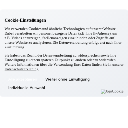
Markt Schwaben
Mitarbeiterinnen-Jubiläum
08.10.2025
Markt Schwaben
Cookie-Einstellungen
Oktoberfest im Pfarrheim Markt Schwaben
09.09.2025
Wir verwenden Cookies und ähnliche Technologien auf unserer Website.
Markt Schwaben
Dabei verarbeiten wir personenbezogene Daten (z.B. Ihre IP-Adresse), um
Ausbildungsstart in Markt Schwaben
z.B. Videos anzuzeigen, Stellenanzeigen einzubinden oder Zugriffe auf
unsere Website zu analysieren. Die Datenverarbeitung erfolgt erst nach Ihrer
Zustimmung.
Keine Termine vorhanden
Sie haben das Recht, der Datenverarbeitung zu widersprechen sowie Ihre
Einwilligung zu einem späteren Zeitpunkt zu ändern oder zu widerrufen.
Im Seniorenhaus am Burgerfeld Markt Schwaben bieten wir
Weitere Informationen über die Verwendung Ihrer Daten finden Sie in unserer
unseren Bewohnern folgende Angebote:
Datenschutzerklärung
.
Tag
Angebote
Alle akzeptieren
Weiter ohne Einwilligung
08:00 Uhr
– Frühstücksgruppe
Montag bis Freitag
12:00 Uhr
– Mittagsgruppe
Individuelle Auswahl
Montag
10:00 Uhr
– Lese- und Gesprächsrunde
Montag u.
10:00 Uhr
– AOK-Sturzprävention
Donnerstag
10:00 Uhr
– Back- und Kochgruppe
Dienstag
14:30 Uhr
– Kaffeeklatsch
1x monatlich
14:30 Uhr
– Geburtstagsfeier