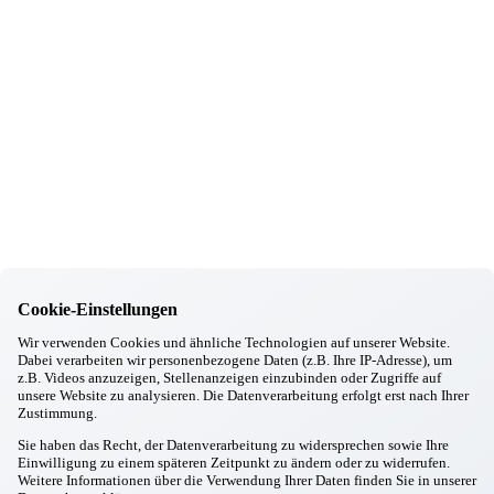
06.10.2025
Pfarrkirchen
Lebkuchenherz'l für unsere Bewohner/innen in Pfarrkirchen
03.09.2025
Pfarrkirchen
Ausbildungsstart in Pfarrkirchen
11.08.2025
Pfarrkirchen
Sommerfest für Mitarbeiter/innen
Informationen
Wohnkonzept
Pflegekonzept
Komfortzimmer
Cookie-Einstellungen
Standortübersicht
Wir verwenden Cookies und ähnliche Technologien auf unserer Website.
Kontakt
Dabei verarbeiten wir personenbezogene Daten (z.B. Ihre IP-Adresse), um
z.B. Videos anzuzeigen, Stellenanzeigen einzubinden oder Zugriffe auf
Unsere Häuser
unsere Website zu analysieren. Die Datenverarbeitung erfolgt erst nach Ihrer
Zustimmung.
Aschheim
Sie haben das Recht, der Datenverarbeitung zu widersprechen sowie Ihre
Ebersberg
Einwilligung zu einem späteren Zeitpunkt zu ändern oder zu widerrufen.
Weitere Informationen über die Verwendung Ihrer Daten finden Sie in unserer
Eggenfelden