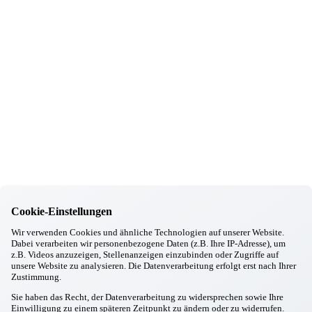
30.09.2025
Wartenberg
Oktoberfest in Wartenberg
08.09.2025
Wartenberg
102. Geburtstag
03.09.2025
Wartenberg
Ausbildungsstart in Wartenberg
14.08.2025
Wartenberg
Kräuterbuschen binden zu Maria Himmelfahrt
Informationen
Wohnkonzept
Pflegekonzept
Cookie-Einstellungen
Komfortzimmer
Wir verwenden Cookies und ähnliche Technologien auf unserer Website.
Standortübersicht
Dabei verarbeiten wir personenbezogene Daten (z.B. Ihre IP-Adresse), um
z.B. Videos anzuzeigen, Stellenanzeigen einzubinden oder Zugriffe auf
Kontakt
unsere Website zu analysieren. Die Datenverarbeitung erfolgt erst nach Ihrer
Zustimmung.
Unsere Häuser
Sie haben das Recht, der Datenverarbeitung zu widersprechen sowie Ihre
Aschheim
Einwilligung zu einem späteren Zeitpunkt zu ändern oder zu widerrufen.