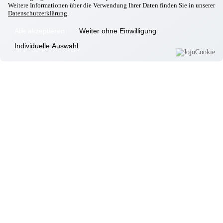
Weitere Informationen über die Verwendung Ihrer Daten finden Sie in unserer
Ebersberg
Datenschutzerklärung
.
Eggenfelden
Erding
Alle akzeptieren
Weiter ohne Einwilligung
Garching
Individuelle Auswahl
Gilching
Gottfrieding
Hallbergmoos
Isen
Landsberg/Lech
Markt Schwaben
Massing
Moosburg
Neufahrn
Odelzhausen
Passau