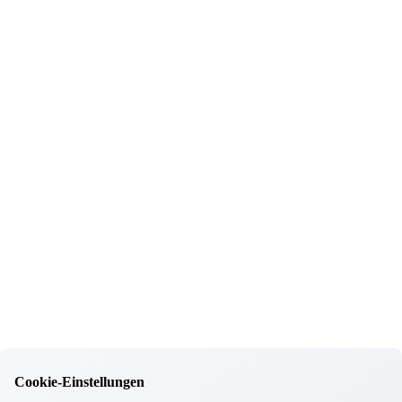
Absolventen in Odelzhausen
Informationen
Wohnkonzept
Pflegekonzept
Komfortzimmer
Standortübersicht
Kontakt
Unsere Häuser
Aschheim
Ebersberg
Eggenfelden
Erding
Garching
Gilching
Gottfrieding
Hallbergmoos
Cookie-Einstellungen