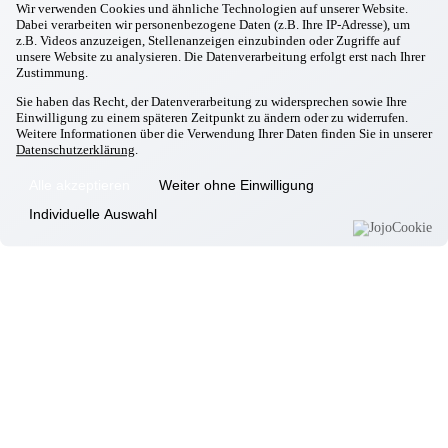
Wir verwenden Cookies und ähnliche Technologien auf unserer Website.
Dabei verarbeiten wir personenbezogene Daten (z.B. Ihre IP-Adresse), um
Isen
z.B. Videos anzuzeigen, Stellenanzeigen einzubinden oder Zugriffe auf
Landsberg/Lech
unsere Website zu analysieren. Die Datenverarbeitung erfolgt erst nach Ihrer
Zustimmung.
Markt Schwaben
Massing
Sie haben das Recht, der Datenverarbeitung zu widersprechen sowie Ihre
Einwilligung zu einem späteren Zeitpunkt zu ändern oder zu widerrufen.
Moosburg
Weitere Informationen über die Verwendung Ihrer Daten finden Sie in unserer
Neufahrn
Datenschutzerklärung
.
Odelzhausen
Alle akzeptieren
Weiter ohne Einwilligung
Passau
Individuelle Auswahl
Pfarrkirchen
Pocking
Simbach
Taufkirchen/München
Taufkirchen/Vils
Wartenberg
Zolling
Weitere Leistungen