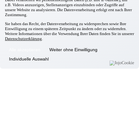
Gottfrieding
z.B. Videos anzuzeigen, Stellenanzeigen einzubinden oder Zugriffe auf
Adventsfeuer
unsere Website zu analysieren. Die Datenverarbeitung erfolgt erst nach Ihrer
17.11.2025
Zustimmung.
Gottfrieding
Ausbildungsmesse in Dingolfing
Sie haben das Recht, der Datenverarbeitung zu widersprechen sowie Ihre
Einwilligung zu einem späteren Zeitpunkt zu ändern oder zu widerrufen.
11.11.2025
Weitere Informationen über die Verwendung Ihrer Daten finden Sie in unserer
Gottfrieding
Datenschutzerklärung
.
Chick in Strick
20.10.2025
Alle akzeptieren
Weiter ohne Einwilligung
Gottfrieding
Kirtabesuch 2025
Individuelle Auswahl
29.09.2025
Gottfrieding
Oktoberfest in Gottfrieding
17.09.2025
Gottfrieding
Italienischer Abend
28.08.2025
Gottfrieding
Grillwoche
12.08.2025
Gottfrieding
Gemütlicher Sommerabend
Informationen