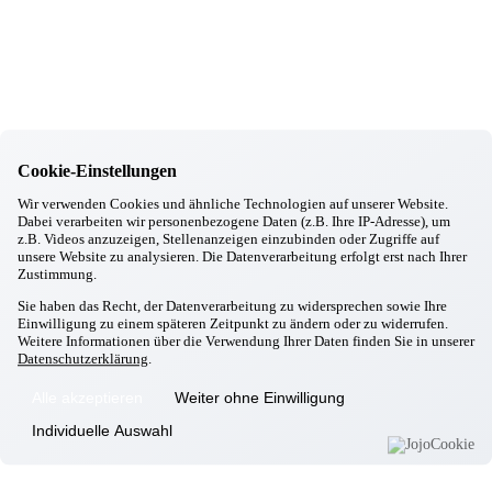
Gottfrieding
Ausbildungsmesse in Dingolfing
11.11.2025
Gottfrieding
Chick in Strick
20.10.2025
Gottfrieding
Kirtabesuch 2025
Cookie-Einstellungen
29.09.2025
Gottfrieding
Wir verwenden Cookies und ähnliche Technologien auf unserer Website.
Oktoberfest in Gottfrieding
Dabei verarbeiten wir personenbezogene Daten (z.B. Ihre IP-Adresse), um
17.09.2025
z.B. Videos anzuzeigen, Stellenanzeigen einzubinden oder Zugriffe auf
Gottfrieding
unsere Website zu analysieren. Die Datenverarbeitung erfolgt erst nach Ihrer
Italienischer Abend
Zustimmung.
28.08.2025
Sie haben das Recht, der Datenverarbeitung zu widersprechen sowie Ihre
Gottfrieding
Einwilligung zu einem späteren Zeitpunkt zu ändern oder zu widerrufen.
Grillwoche
Weitere Informationen über die Verwendung Ihrer Daten finden Sie in unserer
12.08.2025
Datenschutzerklärung
.
Gottfrieding
Gemütlicher Sommerabend
Alle akzeptieren
Weiter ohne Einwilligung
Informationen
Individuelle Auswahl
Wohnkonzept
Pflegekonzept