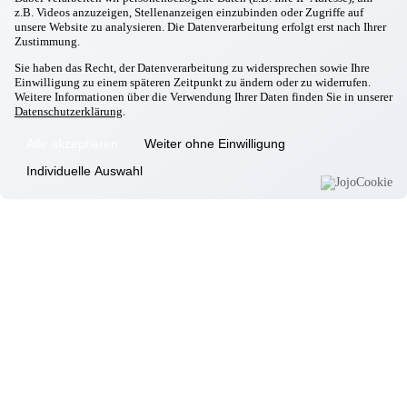
z.B. Videos anzuzeigen, Stellenanzeigen einzubinden oder Zugriffe auf
Wohnkonzept
unsere Website zu analysieren. Die Datenverarbeitung erfolgt erst nach Ihrer
Pflegekonzept
Zustimmung.
Komfortzimmer
Sie haben das Recht, der Datenverarbeitung zu widersprechen sowie Ihre
Standortübersicht
Einwilligung zu einem späteren Zeitpunkt zu ändern oder zu widerrufen.
Weitere Informationen über die Verwendung Ihrer Daten finden Sie in unserer
Kontakt
Datenschutzerklärung
.
Unsere Häuser
Alle akzeptieren
Weiter ohne Einwilligung
Aschheim
Individuelle Auswahl
Ebersberg
Eggenfelden
Erding
Garching
Gilching
Gottfrieding
Hallbergmoos
Isen
Landsberg/Lech