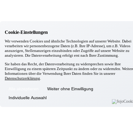
Gottfrieding
Hallbergmoos
Cookie-Einstellungen
Isen
Landsberg/Lech
Wir verwenden Cookies und ähnliche Technologien auf unserer Website. Dabei
verarbeiten wir personenbezogene Daten (z.B. Ihre IP-Adresse), um z.B. Videos
Markt Schwaben
anzuzeigen, Stellenanzeigen einzubinden oder Zugriffe auf unsere Website zu
Massing
analysieren. Die Datenverarbeitung erfolgt erst nach Ihrer Zustimmung.
Moosburg
Sie haben das Recht, der Datenverarbeitung zu widersprechen sowie Ihre
Neufahrn
Einwilligung zu einem späteren Zeitpunkt zu ändern oder zu widerrufen. Weiter
Informationen über die Verwendung Ihrer Daten finden Sie in unserer
Odelzhausen
Datenschutzerklärung
.
Passau
Alle akzeptieren
Weiter ohne Einwilligung
Individuelle Auswahl
Pfarrkirchen
Pocking
Simbach
Taufkirchen/München
Taufkirchen/Vils