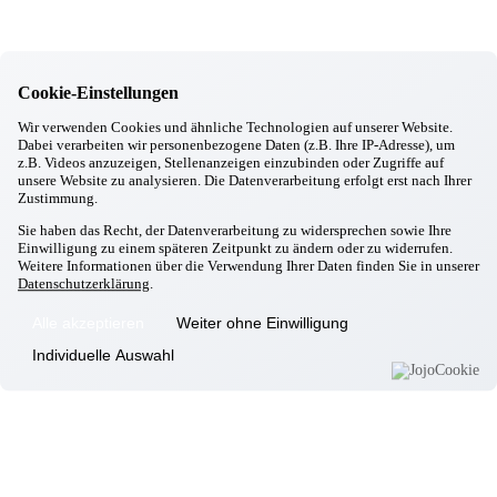
Ebersberg
Eggenfelden
Erding
Cookie-Einstellungen
Garching
Wir verwenden Cookies und ähnliche Technologien auf unserer Website.
Gilching
Dabei verarbeiten wir personenbezogene Daten (z.B. Ihre IP-Adresse), um
Gottfrieding
z.B. Videos anzuzeigen, Stellenanzeigen einzubinden oder Zugriffe auf
unsere Website zu analysieren. Die Datenverarbeitung erfolgt erst nach Ihrer
Hallbergmoos
Zustimmung.
Sie haben das Recht, der Datenverarbeitung zu widersprechen sowie Ihre
Einwilligung zu einem späteren Zeitpunkt zu ändern oder zu widerrufen.
Isen
Weitere Informationen über die Verwendung Ihrer Daten finden Sie in unserer
Datenschutzerklärung
.
Landsberg/Lech
Markt Schwaben
Alle akzeptieren
Weiter ohne Einwilligung
Massing
Individuelle Auswahl
Moosburg
Neufahrn
Odelzhausen
Passau