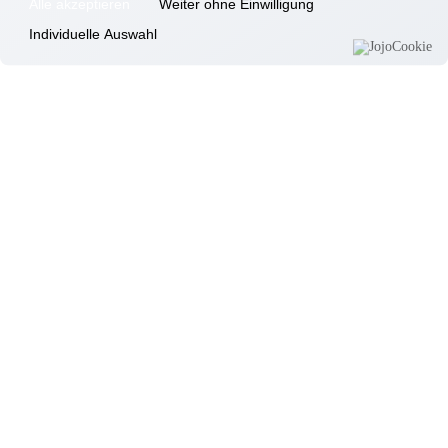
Alle akzeptieren
Weiter ohne Einwilligung
Gottfrieding
Grillwoche
Individuelle Auswahl
12.08.2025
Gottfrieding
Gemütlicher Sommerabend
Informationen
Wohnkonzept
Pflegekonzept
Komfortzimmer
Standortübersicht
Kontakt
Unsere Häuser
Aschheim
Ebersberg
Eggenfelden
Erding
Garching
Gilching