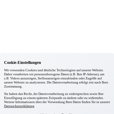
05.12.2025
Gottfrieding
Besuch der CSU
26.11.2025
Gottfrieding
Besuch der Jungen Bürger aus Gottfrieding
19.11.2025
Gottfrieding
Adventsfeuer
17.11.2025
Gottfrieding
Ausbildungsmesse in Dingolfing
11.11.2025
Cookie-Einstellungen
Gottfrieding
Chick in Strick
Wir verwenden Cookies und ähnliche Technologien auf unserer Website.
20.10.2025
Dabei verarbeiten wir personenbezogene Daten (z.B. Ihre IP-Adresse), um
Gottfrieding
z.B. Videos anzuzeigen, Stellenanzeigen einzubinden oder Zugriffe auf
Kirtabesuch 2025
unsere Website zu analysieren. Die Datenverarbeitung erfolgt erst nach Ihrer
29.09.2025
Zustimmung.
Gottfrieding
Sie haben das Recht, der Datenverarbeitung zu widersprechen sowie Ihre
Oktoberfest in Gottfrieding
Einwilligung zu einem späteren Zeitpunkt zu ändern oder zu widerrufen.
17.09.2025
Weitere Informationen über die Verwendung Ihrer Daten finden Sie in unserer
Gottfrieding
Datenschutzerklärung
.
Italienischer Abend
28.08.2025