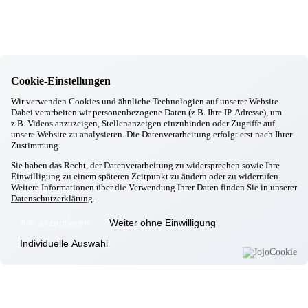
Chick in Strick
20.10.2025
Gottfrieding
Kirtabesuch 2025
29.09.2025
Gottfrieding
Cookie-Einstellungen
Oktoberfest in Gottfrieding
17.09.2025
Wir verwenden Cookies und ähnliche Technologien auf unserer Website.
Gottfrieding
Dabei verarbeiten wir personenbezogene Daten (z.B. Ihre IP-Adresse), um
Italienischer Abend
z.B. Videos anzuzeigen, Stellenanzeigen einzubinden oder Zugriffe auf
28.08.2025
unsere Website zu analysieren. Die Datenverarbeitung erfolgt erst nach Ihrer
Gottfrieding
Zustimmung.
Grillwoche
Sie haben das Recht, der Datenverarbeitung zu widersprechen sowie Ihre
12.08.2025
Einwilligung zu einem späteren Zeitpunkt zu ändern oder zu widerrufen.
Gottfrieding
Weitere Informationen über die Verwendung Ihrer Daten finden Sie in unserer
Gemütlicher Sommerabend
Datenschutzerklärung
.
Informationen
Alle akzeptieren
Weiter ohne Einwilligung
Wohnkonzept
Individuelle Auswahl
Pflegekonzept
Komfortzimmer
Standortübersicht
Kontakt