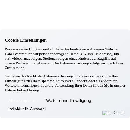
11.11.2025
Gottfrieding
Chick in Strick
20.10.2025
Gottfrieding
Kirtabesuch 2025
29.09.2025
Cookie-Einstellungen
Gottfrieding
Oktoberfest in Gottfrieding
Wir verwenden Cookies und ähnliche Technologien auf unserer Website.
17.09.2025
Dabei verarbeiten wir personenbezogene Daten (z.B. Ihre IP-Adresse), um
Gottfrieding
z.B. Videos anzuzeigen, Stellenanzeigen einzubinden oder Zugriffe auf
Italienischer Abend
unsere Website zu analysieren. Die Datenverarbeitung erfolgt erst nach Ihrer
28.08.2025
Zustimmung.
Gottfrieding
Sie haben das Recht, der Datenverarbeitung zu widersprechen sowie Ihre
Grillwoche
Einwilligung zu einem späteren Zeitpunkt zu ändern oder zu widerrufen.
12.08.2025
Weitere Informationen über die Verwendung Ihrer Daten finden Sie in unserer
Gottfrieding
Datenschutzerklärung
.
Gemütlicher Sommerabend
Alle akzeptieren
Weiter ohne Einwilligung
Informationen
Individuelle Auswahl
Wohnkonzept
Pflegekonzept
Komfortzimmer