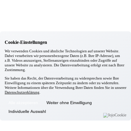
11.12.2025
Taufkirchen/Vils
Bewegung hält fit
11.12.2025
Taufkirchen/Vils
Besuch vom Bürgermeister
10.12.2025
Taufkirchen/Vils
Cookie-Einstellungen
Dorfner Singkreis
06.12.2025
Wir verwenden Cookies und ähnliche Technologien auf unserer Website.
Taufkirchen/Vils
Dabei verarbeiten wir personenbezogene Daten (z.B. Ihre IP-Adresse), um
Nikolausbesuch
z.B. Videos anzuzeigen, Stellenanzeigen einzubinden oder Zugriffe auf
03.12.2025
unsere Website zu analysieren. Die Datenverarbeitung erfolgt erst nach Ihrer
Zustimmung.
Taufkirchen/Vils
Weihnachtsbäckerei
Sie haben das Recht, der Datenverarbeitung zu widersprechen sowie Ihre
27.11.2025
Einwilligung zu einem späteren Zeitpunkt zu ändern oder zu widerrufen.
Taufkirchen/Vils
Weitere Informationen über die Verwendung Ihrer Daten finden Sie in unserer
Weihnachtskrippe
Datenschutzerklärung
.
26.11.2025
Taufkirchen/Vils
Alle akzeptieren
Weiter ohne Einwilligung
Unsere Wunschbaumaktion startet!
Individuelle Auswahl
26.11.2025
Taufkirchen/Vils
„Wo man singt da lass dich nieder, böse Mensch kennen keine
Lieder“