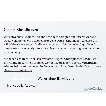
Hallbergmoos
Aktiv mit Ball
27.02.2026
Hallbergmoos
Sturzprophylaxe
24.02.2026
Hallbergmoos
Cookie-Einstellungen
Backen mit Petra
Wir verwenden Cookies und ähnliche Technologien auf unserer Website.
24.02.2026
Dabei verarbeiten wir personenbezogene Daten (z.B. Ihre IP-Adresse), um
Hallbergmoos
z.B. Videos anzuzeigen, Stellenanzeigen einzubinden oder Zugriffe auf
Frühjahrsputz
unsere Website zu analysieren. Die Datenverarbeitung erfolgt erst nach Ihrer
20.02.2026
Zustimmung.
Hallbergmoos
Sie haben das Recht, der Datenverarbeitung zu widersprechen sowie Ihre
Faschingsfeier
Einwilligung zu einem späteren Zeitpunkt zu ändern oder zu widerrufen.
18.02.2026
Weitere Informationen über die Verwendung Ihrer Daten finden Sie in unserer
Hallbergmoos
Datenschutzerklärung
.
Wer rastet, der rostet
14.02.2026
Alle akzeptieren
Weiter ohne Einwilligung
Hallbergmoos
Valentinstag
Individuelle Auswahl
13.02.2026
Hallbergmoos
Kochgruppe
12.02.2026
Hallbergmoos