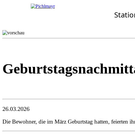
Allgemeines
Standorte
Aktuelles
Stati
· Senioren-Zentrum Hall
Wohnkonzept
Aschheim
Pflegekonzept
Ebersberg
Komfort-Zimmer
Eggenfelden
Standortübersicht
Erding
Garching
Gilching
Geburtstagsnachmitt
26.03.2026
Die Bewohner, die im März Geburtstag hatten, feierten 