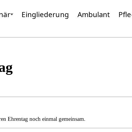
onär
Eingliederung
Ambulant
Pfl
bergmoos
Gottfrieding
Moosburg
Hallbergmoos
Neufahrn
Isen
Odelzhause
Landsberg
Passau
Markt Schwaben
Pfarrkirche
Massing
Pocking
ag
ihren Ehrentag noch einmal gemeinsam.