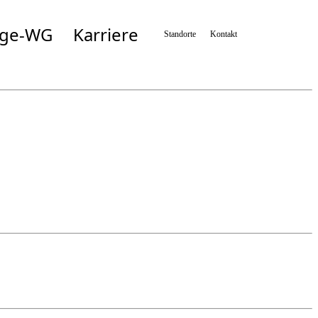
ege-WG
Karriere
Standorte
Kontakt
Simbach
Taufkirchen/München
n
Taufkirchen/Vils
Wartenberg
n
Zolling