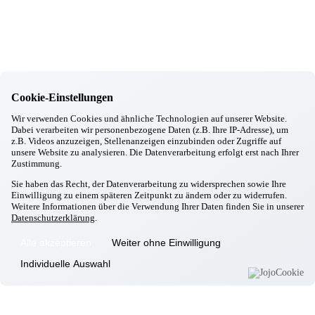
Singen mit unsere Ehrenamtlichen
28.02.2026
Hallbergmoos
Aktiv mit Ball
27.02.2026
Hallbergmoos
Sturzprophylaxe
24.02.2026
Cookie-Einstellungen
Hallbergmoos
Backen mit Petra
Wir verwenden Cookies und ähnliche Technologien auf unserer Website.
Dabei verarbeiten wir personenbezogene Daten (z.B. Ihre IP-Adresse), um
24.02.2026
z.B. Videos anzuzeigen, Stellenanzeigen einzubinden oder Zugriffe auf
Hallbergmoos
unsere Website zu analysieren. Die Datenverarbeitung erfolgt erst nach Ihrer
Frühjahrsputz
Zustimmung.
20.02.2026
Hallbergmoos
Sie haben das Recht, der Datenverarbeitung zu widersprechen sowie Ihre
Faschingsfeier
Einwilligung zu einem späteren Zeitpunkt zu ändern oder zu widerrufen.
Weitere Informationen über die Verwendung Ihrer Daten finden Sie in unserer
18.02.2026
Datenschutzerklärung
.
Hallbergmoos
Wer rastet, der rostet
Alle akzeptieren
Weiter ohne Einwilligung
14.02.2026
Hallbergmoos
Individuelle Auswahl
Valentinstag
13.02.2026
Hallbergmoos
Kochgruppe