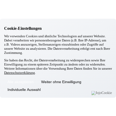
02.12.2025
Aschheim
Das große Backen
30.11.2025
Aschheim
Ein schöner Nachmittag mit dem Zirkus Dumbo
Cookie-Einstellungen
06.11.2025
Aschheim
Wir verwenden Cookies und ähnliche Technologien auf unserer Website.
Dabei verarbeiten wir personenbezogene Daten (z.B. Ihre IP-Adresse), um
Jubiläumsfeier unserer Mitarbeiter/innen
z.B. Videos anzuzeigen, Stellenanzeigen einzubinden oder Zugriffe auf
21.10.2025
unsere Website zu analysieren. Die Datenverarbeitung erfolgt erst nach Ihrer
Aschheim
Zustimmung.
Herbstfest
09.09.2025
Sie haben das Recht, der Datenverarbeitung zu widersprechen sowie Ihre
Aschheim
Einwilligung zu einem späteren Zeitpunkt zu ändern oder zu widerrufen.
Italienischer Abend voller Herz und Geschmack
Weitere Informationen über die Verwendung Ihrer Daten finden Sie in unserer
Datenschutzerklärung
.
Informationen
Alle akzeptieren
Weiter ohne Einwilligung
Wohnkonzept
Individuelle Auswahl
Pflegekonzept
Komfortzimmer
Standortübersicht
Kontakt