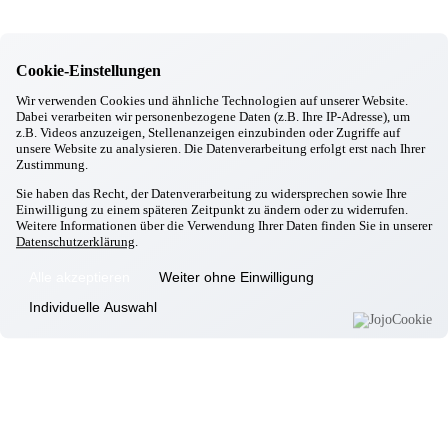
Zolling
Oktoberfest
18.09.2025
Zolling
Cookie-Einstellungen
Zeitungsartikel "Besuch der kleinen Strolche"
18.09.2025
Wir verwenden Cookies und ähnliche Technologien auf unserer Website.
Zolling
Dabei verarbeiten wir personenbezogene Daten (z.B. Ihre IP-Adresse), um
Ausflug zur Herbstschau in Moosburg
z.B. Videos anzuzeigen, Stellenanzeigen einzubinden oder Zugriffe auf
unsere Website zu analysieren. Die Datenverarbeitung erfolgt erst nach Ihrer
25.08.2025
Zustimmung.
Zolling
Neuer Heimbeirat im Seniorenzentrum Zolling
Sie haben das Recht, der Datenverarbeitung zu widersprechen sowie Ihre
Einwilligung zu einem späteren Zeitpunkt zu ändern oder zu widerrufen.
Informationen
Weitere Informationen über die Verwendung Ihrer Daten finden Sie in unserer
Datenschutzerklärung
.
Wohnkonzept
Pflegekonzept
Alle akzeptieren
Weiter ohne Einwilligung
Komfortzimmer
Individuelle Auswahl
Standortübersicht
Kontakt
Unsere Häuser
Aschheim
Ebersberg