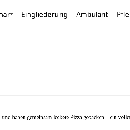
onär
Eingliederung
Ambulant
Pfl
ng
Gottfrieding
Moosburg
Hallbergmoos
Neufahrn
Isen
Odelzhause
Landsberg
Passau
Markt Schwaben
Pfarrkirche
Massing
Pocking
im und haben gemeinsam leckere Pizza gebacken – ein volle