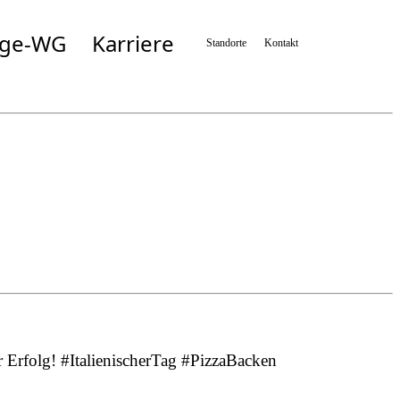
ege-WG
Karriere
Standorte
Kontakt
Simbach
Taufkirchen/München
n
Taufkirchen/Vils
Wartenberg
n
Zolling
r Erfolg! #ItalienischerTag #PizzaBacken