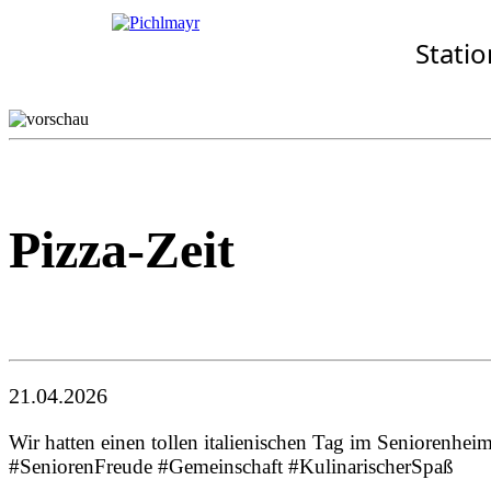
Allgemeines
Standorte
Aktuelles
Stati
· Senioren-Zentrum Zolli
Wohnkonzept
Aschheim
Pflegekonzept
Ebersberg
Komfort-Zimmer
Eggenfelden
Standortübersicht
Erding
Garching
Gilching
Pizza-Zeit
21.04.2026
Wir hatten einen tollen italienischen Tag im Seniorenhe
#SeniorenFreude #Gemeinschaft #KulinarischerSpaß