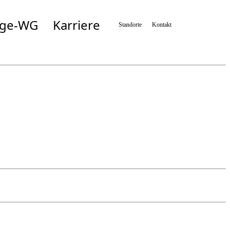
ege-WG
Karriere
Standorte
Kontakt
Simbach
Taufkirchen/München
n
Taufkirchen/Vils
Wartenberg
n
Zolling