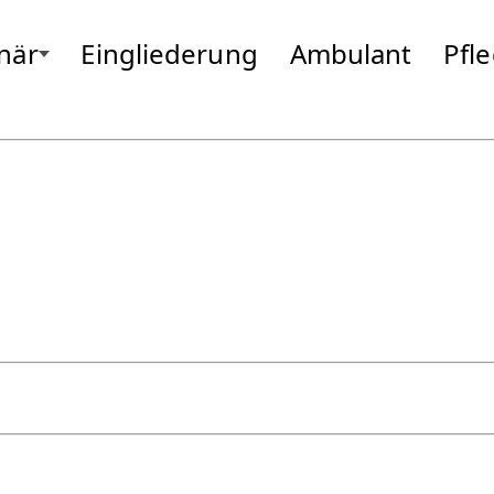
onär
Eingliederung
Ambulant
Pfl
ng
Gottfrieding
Moosburg
Hallbergmoos
Neufahrn
Isen
Odelzhause
Landsberg
Passau
Markt Schwaben
Pfarrkirche
Massing
Pocking