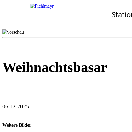
Allgemeines
Standorte
Aktuelles
Stati
· Senioren-Zentrum Erdi
Wohnkonzept
Aschheim
Pflegekonzept
Ebersberg
Komfort-Zimmer
Eggenfelden
Standortübersicht
Erding
Garching
Gilching
Weihnachtsbasar
06.12.2025
Weitere Bilder