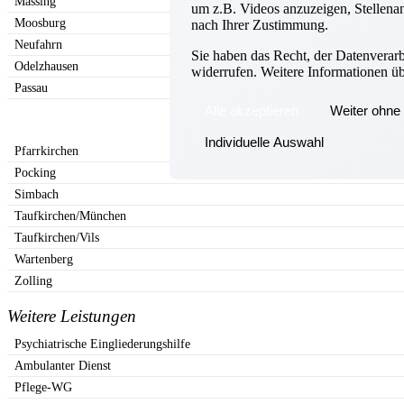
Massing
um z.B. Videos anzuzeigen, Stellenan
Moosburg
nach Ihrer Zustimmung.
Neufahrn
Sie haben das Recht, der Datenverar
Odelzhausen
widerrufen. Weitere Informationen ü
Passau
Alle akzeptieren
Weiter ohne 
Individuelle Auswahl
Pfarrkirchen
Pocking
Simbach
Taufkirchen/München
Taufkirchen/Vils
Wartenberg
Zolling
Weitere Leistungen
Psychiatrische Eingliederungshilfe
Ambulanter Dienst
Pflege-WG