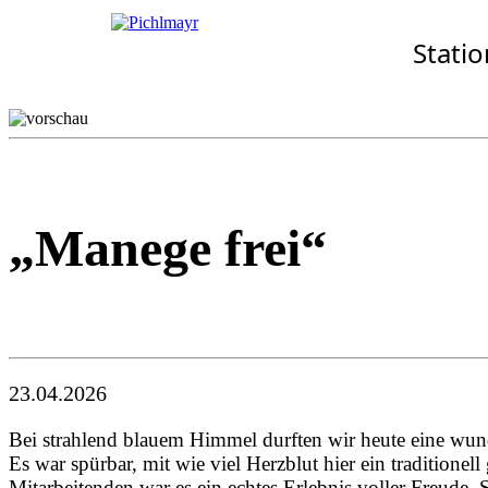
Allgemeines
Standorte
Aktuelles
Stati
· Senioren-Zentrum Garc
Wohnkonzept
Aschheim
Pflegekonzept
Ebersberg
Komfort-Zimmer
Eggenfelden
Standortübersicht
Erding
Garching
Gilching
„Manege frei“
23.04.2026
Bei strahlend blauem Himmel durften wir heute eine wun
Es war spürbar, mit wie viel Herzblut hier ein traditio
Mitarbeitenden war es ein echtes Erlebnis voller Freud