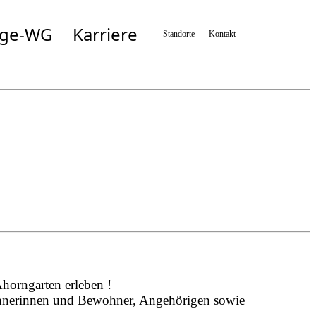
ege-WG
Karriere
Standorte
Kontakt
Simbach
Taufkirchen/München
n
Taufkirchen/Vils
Wartenberg
n
Zolling
horngarten erleben !
ewohnerinnen und Bewohner, Angehörigen sowie