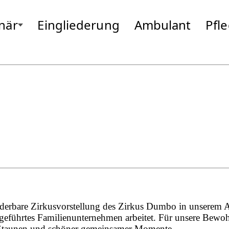
onär
Eingliederung
Ambulant
Pfl
hing
Gottfrieding
Moosburg
Hallbergmoos
Neufahrn
Isen
Odelzhause
Landsberg
Passau
Markt Schwaben
Pfarrkirche
Massing
Pocking
derbare Zirkusvorstellung des Zirkus Dumbo in unserem A
nell geführtes Familienunternehmen arbeitet. Für unsere B
e, Staunen und schöner gemeinsamer Momente.