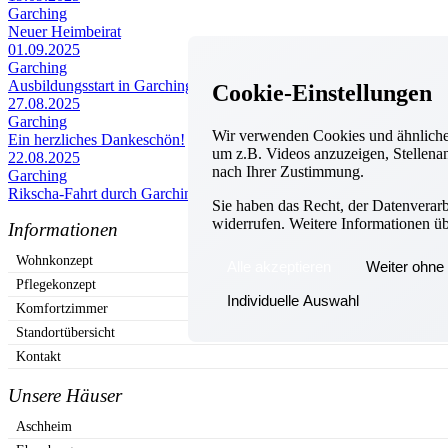
Garching
Neuer Heimbeirat
01.09.2025
Garching
Ausbildungsstart in Garching
Cookie-Einstellungen
27.08.2025
Garching
Wir verwenden Cookies und ähnliche 
Ein herzliches Dankeschön!
um z.B. Videos anzuzeigen, Stellenan
22.08.2025
nach Ihrer Zustimmung.
Garching
Rikscha-Fahrt durch Garching
Sie haben das Recht, der Datenverar
widerrufen. Weitere Informationen ü
Informationen
Wohnkonzept
Alle akzeptieren
Weiter ohne 
Pflegekonzept
Individuelle Auswahl
Komfortzimmer
Standortübersicht
Kontakt
Unsere Häuser
Aschheim