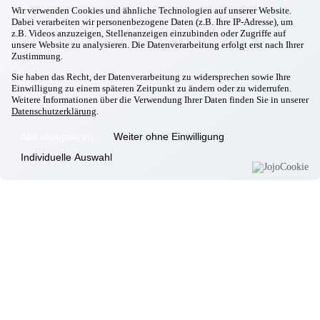
Rikscha-Fahrt durch Garching
Wir verwenden Cookies und ähnliche Technologien auf unserer Website.
Dabei verarbeiten wir personenbezogene Daten (z.B. Ihre IP-Adresse), um
z.B. Videos anzuzeigen, Stellenanzeigen einzubinden oder Zugriffe auf
Informationen
unsere Website zu analysieren. Die Datenverarbeitung erfolgt erst nach Ihrer
Zustimmung.
Wohnkonzept
Pflegekonzept
Sie haben das Recht, der Datenverarbeitung zu widersprechen sowie Ihre
Einwilligung zu einem späteren Zeitpunkt zu ändern oder zu widerrufen.
Komfortzimmer
Weitere Informationen über die Verwendung Ihrer Daten finden Sie in unserer
Standortübersicht
Datenschutzerklärung
.
Kontakt
Alle akzeptieren
Weiter ohne Einwilligung
Unsere Häuser
Individuelle Auswahl
Aschheim
Ebersberg
Eggenfelden
Erding
Garching
Gilching
Gottfrieding
Hallbergmoos