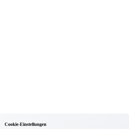
Garching
Tierweihnacht
05.12.2025
Garching
Einstand unseres Heimbeirats
09.10.2025
Garching
Jubiläumsfeier unserer Mitarbeiter/innen
08.10.2025
Garching
Garchinger Wirtshauswiesn *o Zapft is*
02.10.2025
Garching
Hochzeitsgrüße an unsere liebe Ljubica
19.09.2025
Garching
Neuer Heimbeirat
01.09.2025
Garching
Ausbildungsstart in Garching
27.08.2025
Garching
Ein herzliches Dankeschön!
22.08.2025
Cookie-Einstellungen
Garching