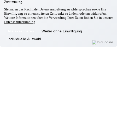
Zustimmung.
26.11.2025
Massing
Sie haben das Recht, der Datenverarbeitung zu widersprechen sowie Ihre
Weihnachtsbasar ist eröffnet
Einwilligung zu einem späteren Zeitpunkt zu ändern oder zu widerrufen.
31.10.2025
Weitere Informationen über die Verwendung Ihrer Daten finden Sie in unserer
Datenschutzerklärung
.
Massing
Jubiläumsfeier 2025
05.10.2025
Alle akzeptieren
Weiter ohne Einwilligung
Massing
Individuelle Auswahl
Erntedank
23.09.2025
Massing
Italienischer Nachmittag
22.09.2025
Massing
Besuch Kindergarten
02.09.2025
Massing
Ausbildungsstart in Massing
Informationen
Wohnkonzept
Pflegekonzept
Komfortzimmer