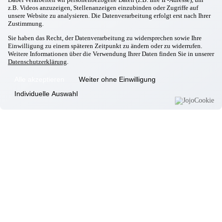
Massing
z.B. Videos anzuzeigen, Stellenanzeigen einzubinden oder Zugriffe auf
Wir sagen Danke!
unsere Website zu analysieren. Die Datenverarbeitung erfolgt erst nach Ihrer
01.12.2025
Zustimmung.
Massing
Unsere Wunschbaumaktion hat gestartet
Sie haben das Recht, der Datenverarbeitung zu widersprechen sowie Ihre
Einwilligung zu einem späteren Zeitpunkt zu ändern oder zu widerrufen.
26.11.2025
Weitere Informationen über die Verwendung Ihrer Daten finden Sie in unserer
Massing
Datenschutzerklärung
.
Weihnachtsbasar ist eröffnet
31.10.2025
Alle akzeptieren
Weiter ohne Einwilligung
Massing
Jubiläumsfeier 2025
Individuelle Auswahl
05.10.2025
Massing
Erntedank
23.09.2025
Massing
Italienischer Nachmittag
22.09.2025
Massing
Besuch Kindergarten
02.09.2025
Massing
Ausbildungsstart in Massing
Informationen