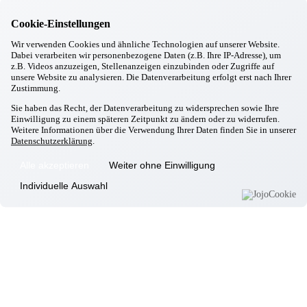
Pocking
Ein unvergesslicher Vormittag voller Klang und Freude
Cookie-Einstellungen
07.01.2026
Wir verwenden Cookies und ähnliche Technologien auf unserer Website.
Pocking
Dabei verarbeiten wir personenbezogene Daten (z.B. Ihre IP-Adresse), um
Musikalisch umrahmtes Neujahrsfrühstück
z.B. Videos anzuzeigen, Stellenanzeigen einzubinden oder Zugriffe auf
31.12.2025
unsere Website zu analysieren. Die Datenverarbeitung erfolgt erst nach Ihrer
Pocking
Zustimmung.
Wir verabschieden das Jahr 2025
Sie haben das Recht, der Datenverarbeitung zu widersprechen sowie Ihre
22.12.2025
Einwilligung zu einem späteren Zeitpunkt zu ändern oder zu widerrufen.
Pocking
Weitere Informationen über die Verwendung Ihrer Daten finden Sie in unserer
4. Adventssonntag mit Kinderchor & Krippenspiel
Datenschutzerklärung
.
22.12.2025
Pocking
Alle akzeptieren
Weiter ohne Einwilligung
Ensemble "Gsuacht & Gfundn" zu Gast
22.12.2025
Individuelle Auswahl
Pocking
Weihnachtliche Grüße der Mittelschule Pocking
19.12.2025
Pocking
Runder Geburtstag unserer Bewohnerin Frau B.
19.12.2025
Pocking
Weihnachtsfeier unserer Bewohner
18.12.2025
Pocking