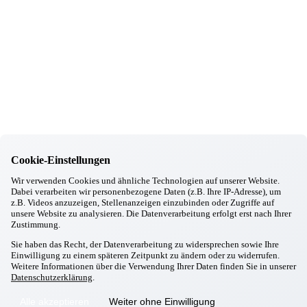
07.01.2026
Pocking
Musikalisch umrahmtes Neujahrsfrühstück
31.12.2025
Pocking
Wir verabschieden das Jahr 2025
22.12.2025
Pocking
4. Adventssonntag mit Kinderchor & Krippenspiel
22.12.2025
Pocking
Ensemble "Gsuacht & Gfundn" zu Gast
22.12.2025
Cookie-Einstellungen
Pocking
Weihnachtliche Grüße der Mittelschule Pocking
Wir verwenden Cookies und ähnliche Technologien auf unserer Website.
19.12.2025
Dabei verarbeiten wir personenbezogene Daten (z.B. Ihre IP-Adresse), um
Pocking
z.B. Videos anzuzeigen, Stellenanzeigen einzubinden oder Zugriffe auf
Runder Geburtstag unserer Bewohnerin Frau B.
unsere Website zu analysieren. Die Datenverarbeitung erfolgt erst nach Ihrer
19.12.2025
Zustimmung.
Pocking
Sie haben das Recht, der Datenverarbeitung zu widersprechen sowie Ihre
Weihnachtsfeier unserer Bewohner
Einwilligung zu einem späteren Zeitpunkt zu ändern oder zu widerrufen.
18.12.2025
Weitere Informationen über die Verwendung Ihrer Daten finden Sie in unserer
Pocking
Datenschutzerklärung
.
Traumreise mit Klangschalen
15.12.2025
Alle akzeptieren
Weiter ohne Einwilligung