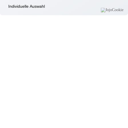
Pocking
Besuch vom Verein „Radeln ohne Alter“
Individuelle Auswahl
09.12.2025
Pocking
Weihnachtsgrüße von der Seniorenbeauftragten Gerlinde Kaupa
05.12.2025
Pocking
Besuch vom Nikolaus
03.12.2025
Pocking
Bunter Kultur – Nachmittag mit dem Thema „Brauchtum zu
Weihnachten
02.12.2025
Pocking
Festliche Vorbereitungen in unserem Haus
27.11.2025
Pocking
Geburtstagsfeier im November
26.11.2025
Pocking
Weihnachtliche Leserunde
25.11.2025
Pocking
Plätzchen backen auf dem Wohnbereich 3
25.11.2025