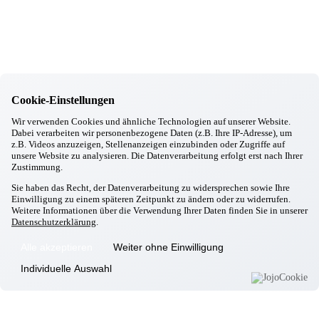
Singen mit unsere Ehrenamtlichen
28.02.2026
Hallbergmoos
Aktiv mit Ball
27.02.2026
Hallbergmoos
Sturzprophylaxe
24.02.2026
Cookie-Einstellungen
Hallbergmoos
Wir verwenden Cookies und ähnliche Technologien auf unserer Website.
Backen mit Petra
Dabei verarbeiten wir personenbezogene Daten (z.B. Ihre IP-Adresse), um
24.02.2026
z.B. Videos anzuzeigen, Stellenanzeigen einzubinden oder Zugriffe auf
Hallbergmoos
unsere Website zu analysieren. Die Datenverarbeitung erfolgt erst nach Ihrer
Frühjahrsputz
Zustimmung.
20.02.2026
Hallbergmoos
Sie haben das Recht, der Datenverarbeitung zu widersprechen sowie Ihre
Einwilligung zu einem späteren Zeitpunkt zu ändern oder zu widerrufen.
Faschingsfeier
Weitere Informationen über die Verwendung Ihrer Daten finden Sie in unserer
18.02.2026
Datenschutzerklärung
.
Hallbergmoos
Wer rastet, der rostet
Alle akzeptieren
Weiter ohne Einwilligung
14.02.2026
Hallbergmoos
Individuelle Auswahl
Valentinstag
13.02.2026
Hallbergmoos
Kochgruppe