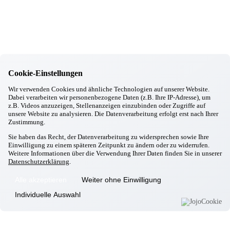
Singen mit unsere Ehrenamtlichen
28.02.2026
Hallbergmoos
Aktiv mit Ball
27.02.2026
Hallbergmoos
Sturzprophylaxe
24.02.2026
Cookie-Einstellungen
Hallbergmoos
Wir verwenden Cookies und ähnliche Technologien auf unserer Website.
Backen mit Petra
Dabei verarbeiten wir personenbezogene Daten (z.B. Ihre IP-Adresse), um
24.02.2026
z.B. Videos anzuzeigen, Stellenanzeigen einzubinden oder Zugriffe auf
Hallbergmoos
unsere Website zu analysieren. Die Datenverarbeitung erfolgt erst nach Ihrer
Frühjahrsputz
Zustimmung.
20.02.2026
Sie haben das Recht, der Datenverarbeitung zu widersprechen sowie Ihre
Hallbergmoos
Einwilligung zu einem späteren Zeitpunkt zu ändern oder zu widerrufen.
Faschingsfeier
Weitere Informationen über die Verwendung Ihrer Daten finden Sie in unserer
18.02.2026
Datenschutzerklärung
.
Hallbergmoos
Wer rastet, der rostet
Alle akzeptieren
Weiter ohne Einwilligung
14.02.2026
Hallbergmoos
Individuelle Auswahl
Valentinstag
13.02.2026
Hallbergmoos
Kochgruppe