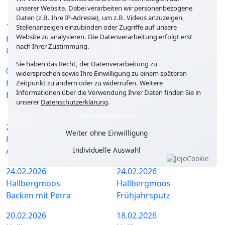
Cup
unserer Website. Dabei verarbeiten wir personenbezogene
Daten (z.B. Ihre IP-Adresse), um z.B. Videos anzuzeigen,
13.03.2026
08.03.2026
Stellenanzeigen einzubinden oder Zugriffe auf unsere
Website zu analysieren. Die Datenverarbeitung erfolgt erst
Hallbergmoos
Hallbergmoos
nach Ihrer Zustimmung.
Gottesdienst mit Chor
Weltfrauentag
Sie haben das Recht, der Datenverarbeitung zu
05.03.2026
05.03.2026
widersprechen sowie Ihre Einwilligung zu einem späteren
Hallbergmoos
Hallbergmoos
Zeitpunkt zu ändern oder zu widerrufen. Weitere
Informationen über die Verwendung Ihrer Daten finden Sie in
Backen
Singen mit unsere
unserer
Datenschutzerklärung
.
Ehrenamtlichen
Alle akzeptieren
28.02.2026
27.02.2026
Weiter ohne Einwilligung
Hallbergmoos
Hallbergmoos
Individuelle Auswahl
Aktiv mit Ball
Sturzprophylaxe
24.02.2026
24.02.2026
Hallbergmoos
Hallbergmoos
Backen mit Petra
Frühjahrsputz
20.02.2026
18.02.2026