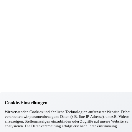
19.11.2025
Gottfrieding
Adventsfeuer
17.11.2025
Gottfrieding
Ausbildungsmesse in Dingolfing
11.11.2025
Gottfrieding
Chick in Strick
20.10.2025
Gottfrieding
Kirtabesuch 2025
29.09.2025
Gottfrieding
Oktoberfest in Gottfrieding
17.09.2025
Gottfrieding
Italienischer Abend
28.08.2025
Gottfrieding
Cookie-Einstellungen
Grillwoche
Wir verwenden Cookies und ähnliche Technologien auf unserer Website. Dabei
12.08.2025
verarbeiten wir personenbezogene Daten (z.B. Ihre IP-Adresse), um z.B. Videos
Gottfrieding
anzuzeigen, Stellenanzeigen einzubinden oder Zugriffe auf unsere Website zu
Gemütlicher Sommerabend
analysieren. Die Datenverarbeitung erfolgt erst nach Ihrer Zustimmung.