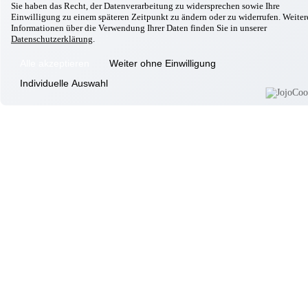
Informationen
Sie haben das Recht, der Datenverarbeitung zu widersprechen sowie Ihre
Einwilligung zu einem späteren Zeitpunkt zu ändern oder zu widerrufen. Weiter
Wohnkonzept
Informationen über die Verwendung Ihrer Daten finden Sie in unserer
Datenschutzerklärung
.
Pflegekonzept
Komfortzimmer
Alle akzeptieren
Weiter ohne Einwilligung
Standortübersicht
Individuelle Auswahl
Kontakt
Unsere Häuser
Aschheim
Ebersberg
Eggenfelden
Erding
Garching
Gilching
Gottfrieding
Hallbergmoos
Isen